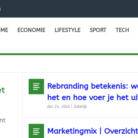
g
ME
ECONOMIE
LIFESTYLE
SPORT
TECH
Rebranding betekenis: wa
et
het en hoe voer je het ui
dec 24, 2024
|
Zakelijk
nt
Marketingmix | Overzich